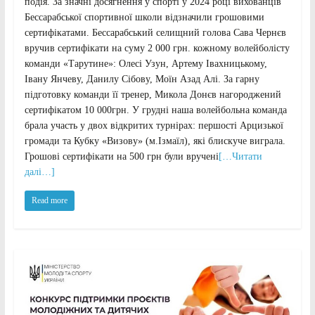
подія. За значні досягнення у спорті у 2024 році вихованців
Бессарабської спортивної школи відзначили грошовими
сертифікатами. Бессарабський селищний голова Сава Чернєв
вручив сертифікати на суму 2 000 грн. кожному волейболісту
команди «Тарутине»: Олесі Узун, Артему Івахницькому,
Івану Янчеву, Данилу Сібову, Моїн Азад Алі. За гарну
підготовку команди її тренер, Микола Донєв нагороджений
сертифікатом 10 000грн. У грудні наша волейбольна команда
брала участь у двох відкритих турнірах: першості Арцизької
громади та Кубку «Визову» (м.Ізмаїл), які блискуче виграла.
Грошові сертифікати на 500 грн були вручені
[…Читати
далі…]
Read more