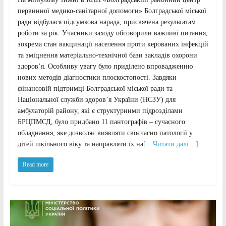
первинної медико-санітарної допомоги» Болградської міської
ради відбулася підсумкова нарада, присвячена результатам
роботи за рік. Учасники заходу обговорили важливі питання,
зокрема стан вакцинації населення проти керованих інфекцій
та зміцнення матеріально-технічної бази закладів охорони
здоров’я. Особливу увагу було приділено впровадженню
нових методів діагностики плоскостопості. Завдяки
фінансовій підтримці Болградської міської ради та
Національної служби здоров’я України (НСЗУ) для
амбулаторій району, які є структурними підрозділами
БРЦПМСД, було придбано 11 пантографів – сучасного
обладнання, яке дозволяє виявляти своєчасно патології у
дітей шкільного віку та направляти їх на
[…Читати далі…]
Read more