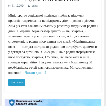
31.12.2024
editor
Міністерство соціальної політики підбиває підсумки
проєктів, спрямованих на підтримку дітей і родин з дітьми.
2024 рік став важливим етапом у розвитку підтримки родин і
дітей в Україні. Адже безбар’єрність — це, зокрема, і
усунення перешкод в отриманні послуг, які підсилюють
спроможність родин піклуватися про дітей. «Муніципальна
няня» — послуга підтримки родин, що потребують допомоги
у догляді за дитиною. У 2024 році 1877 родин звернулися за
цією послугою, зокрема, 125 сімей, які переїхали в інші
громади через війну. Пакунок малюка — у боксі понад 50
необхідніших речей для новонароджених. Мінсоцполітики
оновило
[…Читати далі…]
Read more