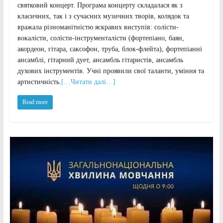
святковий концерт. Програма концерту складалася як з
класичних, так і з сучасних музичних творів, колядок та
вражала різноманітністю яскравих виступів: солісти-
вокалісти, солісти-інструменталісти (фортепіано, баян,
акордеон, гітара, саксофон, труба, блок-флейта), фортепіанні
ансамблі, гітарний дует, ансамбль гітаристів, ансамбль
духових інструментів. Учні проявили свої таланти, уміння та
артистичність.
[…Читати далі…]
Read more