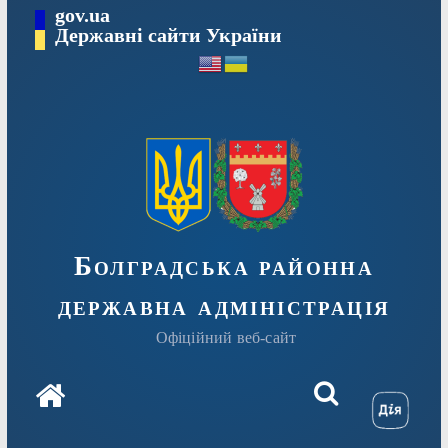
Перейти
gov.ua
Державні сайти України
до
вмісту
Болградська районна
державна адміністрація
Офіційний веб-сайт