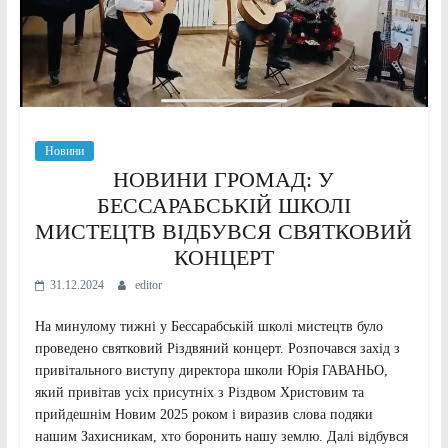
Новини
НОВИНИ ГРОМАД: У
БЕССАРАБСЬКІЙ ШКОЛІ
МИСТЕЦТВ ВІДБУВСЯ СВЯТКОВИЙ
КОНЦЕРТ
31.12.2024
editor
На минулому тижні у Бессарабській школі мистецтв було
проведено святковий Різдвяний концерт. Розпочався захід з
привітального виступу директора школи Юрія ГАВАНЬО,
який привітав усіх присутніх з Різдвом Христовим та
прийдешнім Новим 2025 роком і виразив слова подяки
нашим Захисникам, хто боронить нашу землю. Далі відбувся