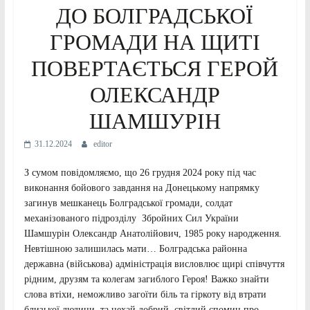
ДО БОЛГРАДСЬКОЇ
ГРОМАДИ НА ЩИТІ
ПОВЕРТАЄТЬСЯ ГЕРОЙ
ОЛЕКСАНДР
ШАМШУРІН
31.12.2024
editor
З сумом повідомляємо, що 26 грудня 2024 року під час
виконання бойового завдання на Донецькому напрямку
загинув мешканець Болградської громади, солдат
механізованого підрозділу Збройних Сил України
Шамшурін Олександр Анатолійович, 1985 року народження.
Невтішною залишилась мати… Болградська районна
державна (військова) адміністрація висловлює щирі співчуття
рідним, друзям та колегам загиблого Героя! Важко знайти
слова втіхи, неможливо загоїти біль та гіркоту від втрати
близької людини, та нехай добрий, світлий спомин про