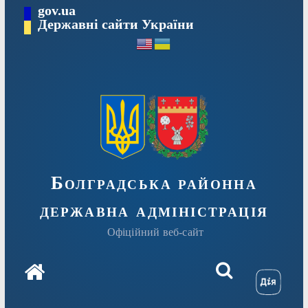
Перейти
gov.ua
Державні сайти України
до
вмісту
Болградська районна
державна адміністрація
Офіційний веб-сайт