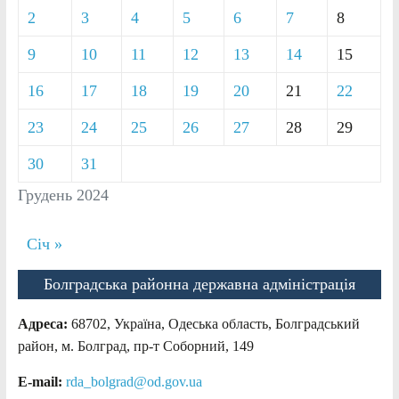
2
3
4
5
6
7
8
9
10
11
12
13
14
15
16
17
18
19
20
21
22
23
24
25
26
27
28
29
30
31
Грудень 2024
Січ »
Болградська районна державна адміністрація
Адреса:
68702, Україна, Одеська область, Болградський
район, м. Болград, пр-т Соборний, 149
E-mail:
rda_bolgrad@od.gov.ua