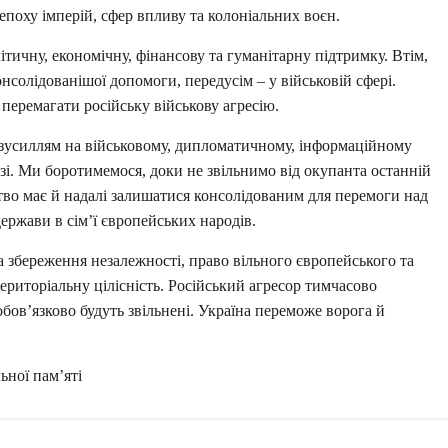
 епоху імперій, сфер впливу та колоніальних воєн.
тичну, економічну, фінансову та гуманітарну підтримку. Втім,
нсолідованішої допомоги, передусім – у військовій сфері.
перемагати російську військову агресію.
и зусиллям на військовому, дипломатичному, інформаційному
і. Ми боротимемося, доки не звільнимо від окупанта останній
ство має й надалі залишатися консолідованим для перемоги над
ержави в сім’ї європейських народів.
а збереження незалежності, право вільного європейського та
територіальну цілісність. Російський агресор тимчасово
обов’язково будуть звільнені. Україна переможе ворога й
ьної пам’яті