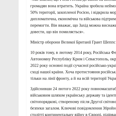
громадян вона втратить. Україна зробила неймов
50% території, захопленої Росією, і відкрила м
дипломатична, економічна та військова підтрим
перемогти. Він вважає, що Захід можна виснажи
довести, що він помиляється».
Міністр оборони Великої Британії Грант Шеппс
10 років тому, в лютому 2014 року, Російська Ф
Автономну Республіку Крим і Севастополь, окр
2022 року основні події сучасної російсько-укр
сході нашої країни. Хоча протистояння російські
тільки на лінії фронту, а й на всій території Укра
Здійснивши 24 лютого 2022 року повномасштабн
військовим шляхом українську державу та ідент
світопорядкові, створеному після Другої світово
безпеки загалом. Ключові повідомлення Збройн
столітті континентальну війну в Європі, підірв