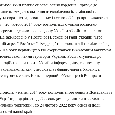
жимом, який прагне силової ревізії кордонів і прямує до
рашизмом» для означення псевдоідеології, замішаної на
 та євразійства, реваншизму і ксенофобії, що прикриваються
». 20 лютого 2014 року розпочалася сучасна російсько-
ні перетини державного кордону України збройними силами
. Це зафіксовано у Постанові Верховної Ради України “Про
ій агресії Російської Федерації та подолання її наслідків»” від
о 2014 року керівництво РФ скористалося тимчасовим вакуумом
зпочало захоплення територій України. Росія готувалася до
она здійснювала проти України інформаційну, економічну
української влади, створювала і фінансувала в Україні, а
гентурну мережу. Крим – перший об’єкт агресії РФ проти
тополь, у квітні 2014 року розпочав вторгнення в Донецькій та
 України, підкріплені добровольцями, зупинили просування
оплених територій і до 24 лютого 2022 року основні події
а сході нашої країни.