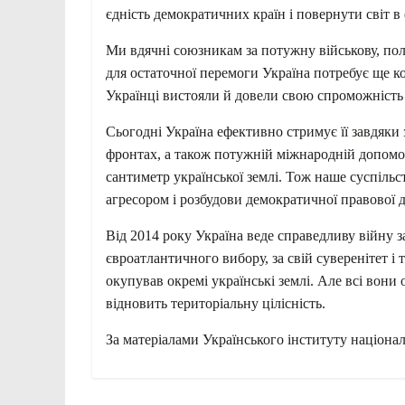
єдність демократичних країн і повернути світ в
Ми вдячні союзникам за потужну військову, полі
для остаточної перемоги Україна потребує ще ко
Українці вистояли й довели свою спроможність 
Сьогодні Україна ефективно стримує її завдяк
фронтах, а також потужній міжнародній допомоз
сантиметр української землі. Тож наше суспіль
агресором і розбудови демократичної правової д
Від 2014 року Україна веде справедливу війну з
євроатлантичного вибору, за свій суверенітет і 
окупував окремі українські землі. Але всі вони 
відновить територіальну цілісність.
За матеріалами Українського інституту націонал