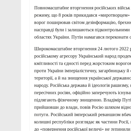
Повномасштабне вторгнення російських військ в
режиму, що 8 років прикидався «миротворцем» т
ворог поширював світом дезінформацію, брехню
насправді були і залишаються підконтрольним
областях України. Путін намагався переконати с
Широкомасштабне вторгнення 24 лютого 2022 ро
російському агресору Український народ продемо
кмітливості та єдності перед жорстоким ворого
проти України імперіалістичну, загарбницьку й
території, а й на знищення української державн
народу. Російська держава й ідеологія рашизму,
пересічних росіян, офіційно заперечують існуван
підлягають фізичному знищенню. Владімір Путі
прийшовши до влади, повів Росію шляхом відно
потуги. Російський імперський реваншизм вбача
колишні республіки розглядає як частини Росії, 
до «повернення російської величі» не зупинили 