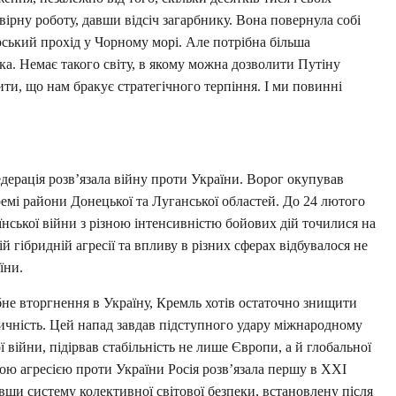
ірну роботу, давши відсіч загарбнику. Вона повернула собі
орський прохід у Чорному морі. Але потрібна більша
ка. Немає такого світу, в якому можна дозволити Путіну
ти, що нам бракує стратегічного терпіння. І ми повинні
едерація розв’язала війну проти України. Ворог окупував
емі райони Донецької та Луганської областей. До 24 лютого
аїнської війни з різною інтенсивністю бойових дій точилися на
й гібридній агресії та впливу в різних сферах відбувалося не
їни.
е вторгнення в Україну, Кремль хотів остаточно знищити
ичність. Цей напад завдав підступного удару міжнародному
ї війни, підірвав стабільність не лише Європи, а й глобальної
ою агресією проти України Росія розв’язала першу в XXI
авши систему колективної світової безпеки, встановлену після