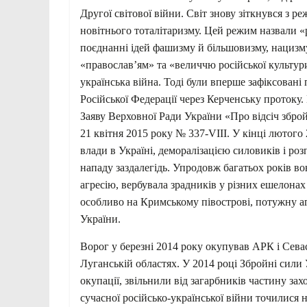
Другої світової війни. Світ знову зіткнувся з ре
новітнього тоталітаризму. Цей режим назвали «
поєднанні ідей фашизму й більшовизму, нацизму
«православ’ям» та «величчю російської культури
українська війна. Тоді були вперше зафіксова
Російської Федерації через Керченську протоку
Заяву Верховної Ради України «Про відсіч збройн
21 квітня 2015 року № 337-VIII. У кінці лютог
влади в Україні, деморалізацією силовиків і ро
нападу заздалегідь. Упродовж багатьох років в
агресію, вербувала зрадників у різних ешелонах 
особливо на Кримському півострові, потужну а
України.
Ворог у березні 2014 року окупував АРК і Севас
Луганській областях. У 2014 році Збройні сили
окупації, звільнили від загарбників частину зах
сучасної російсько-української війни точилися н