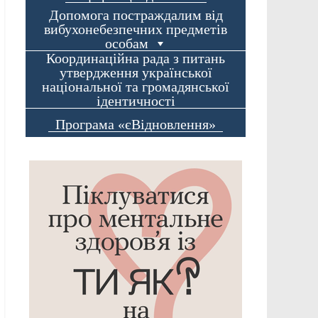
Допомога постраждалим від
вибухонебезпечних предметів
особам
Координаційна рада з питань
утвердження української
національної та громадянської
ідентичності
Програма «єВідновлення»