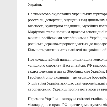
України.
На тимчасово окупованих українських територі
розстріли, депортації, знущання над цивільним
власності, культурної спадщини, музейних колек
Маріуполі стали наочним проявом геноцидної по
вчинені російськими загарбниками в Україні, ш
російська держава-терорист вдається до варварс
Більшість ракетних атак націлені на цивільні об
Повномасштабний напад пришвидшив консолідаці
успішного спротиву. Наступ військ РФ вдалося 
захист держави в лавах Збройних сил України, Н
Героїчний опір українців – це не лише боротьба
У цій війні Україна захищає свій європейський в
європейських. Українці проливають кров за віл
Перемога України – запорука світової стабіль
міжнародного права РФ прагне демонтувати мі