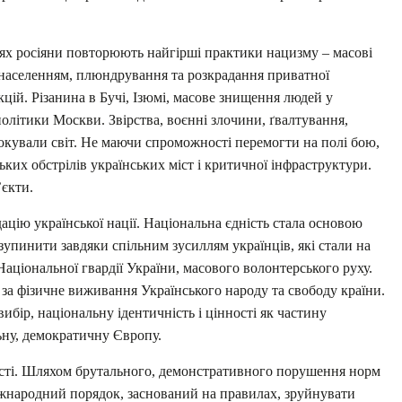
ях росіяни повторюють найгірші практики нацизму – масові
 населенням, плюндрування та розкрадання приватної
цій. Різанина в Бучі, Ізюмі, масове знищення людей у
літики Москви. Звірства, воєнні злочини, ґвалтування,
окували світ. Не маючи спроможності перемогти на полі бою,
ьких обстрілів українських міст і критичної інфраструктури.
’єкти.
ю української нації. Національна єдність стала основою
зупинити завдяки спільним зусиллям українців, які стали на
аціональної гвардії України, масового волонтерського руху.
 за фізичне виживання Українського народу та свободу країни.
ибір, національну ідентичність і цінності як частину
ьну, демократичну Європу.
ності. Шляхом брутального, демонстративного порушення норм
жнародний порядок, заснований на правилах, зруйнувати