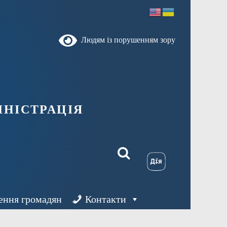
Людям із порушенням зору
ністрація
ення громадян
Контакти