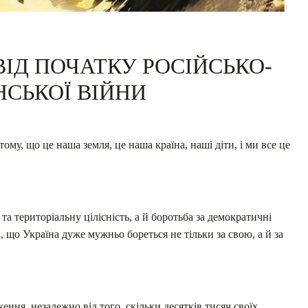
 ВІД ПОЧАТКУ РОСІЙСЬКО-
НСЬКОЇ ВІЙНИ
ому, що це наша земля, це наша країна, наші діти, і ми все це
та територіальну цілісність, а й боротьба за демократичні
, що Україна дуже мужньо бореться не тільки за свою, а й за
ення, незалежно від того, скільки десятків тисяч своїх