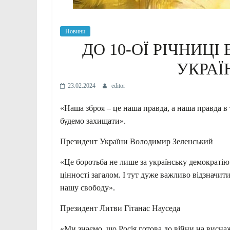
Новини
ДО 10-ОЇ РІЧНИЦІ
УКРАЇ
23.02.2024
editor
«Наша зброя – це наша правда, а наша правда в т
будемо захищати».
Президент України Володимир Зеленський
«Це
боротьба не лише за українську демократію 
цінності загалом. І тут дуже важливо відзначити
нашу свободу».
Президент Литви Гітанас Науседа
«Ми знаємо, що Росія готова до війни на виснаж