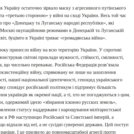
 Україну остаточно зірвало маску з агресивного путінського
а «третьою стороною» у війні на сході України. Весь той час
 про «Донецьку та Луганську народні республіки», які
и Москві окупаційними режимами в Донецькій та Луганській
віт, буцімто в Україні триває «громадянська війна».
ку принесло війну на всю територію України. У спротиві
нстрував світові приклади мужності, стійкості, сміливості,
м, що чисельно переважає. Російська Федерація розв’язала
 екзистенційну війну, спрямовану не лише на захоплення
ості, нашої національної ідентичності, геноцид українського
 яку сповідує російський політикум і підтримує більшість
ня українців як окремої нації, а ті, хто не погоджуються з цим,
н, одержимий ідеєю «збирання ісконно русских земель»,
влення статусу наддержави і нарощування мілітаристської
є в РФ наступницю Російської та Совєтської імперій, а
що відпали від неї, а не сусідні суверенні держави. Цей поступ
раніше. І це призвело до повномасштабної агресії проти