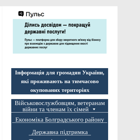
Інформація для громадян України,
які проживають на тимчасово
окупованих територіях
Військовослужбовцям, ветеранам
війни та членам їх сімей
Економіка Болградського району
Державна підтримка