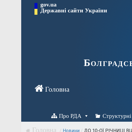
Перейти
gov.ua
Державні сайти України
до
вмісту
Болградс
Про РДА
Структурні
/
Новини
/
ДО 10-ОЇ РІЧНИЦІ ВІД