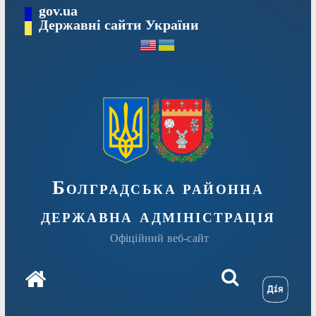
Перейти
gov.ua
Державні сайти України
до
вмісту
Болградська районна
державна адміністрація
Офіційний веб-сайт