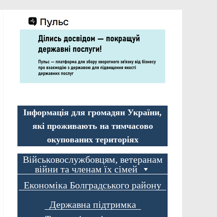
Інформація для громадян України,
які проживають на тимчасово
окупованих територіях
Військовослужбовцям, ветеранам
війни та членам їх сімей
Економіка Болградського району
Державна підтримка