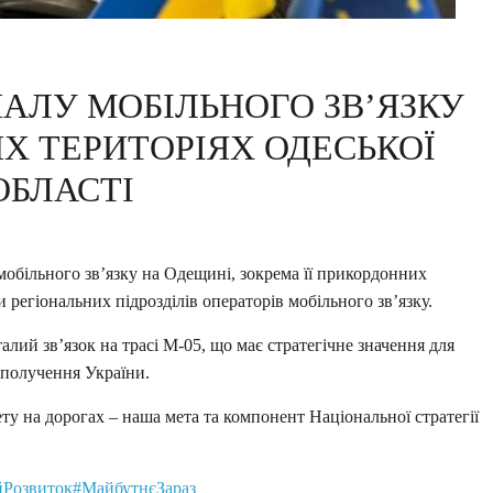
АЛУ МОБІЛЬНОГО ЗВ’ЯЗКУ
Х ТЕРИТОРІЯХ ОДЕСЬКОЇ
ОБЛАСТІ
обільного зв’язку на Одещині, зокрема її прикордонних
 регіональних підрозділів операторів мобільного зв’язку.
алий зв’язок на трасі М-05, що має стратегічне значення для
сполучення України.
ету на дорогах – наша мета та компонент Національної стратегії
Розвиток
#МайбутнєЗараз