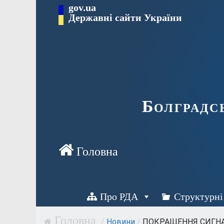
Перейти
gov.ua
Державні сайти України
до
вмісту
Болградс
Про РДА
Структурні
/
Новини
/
ПОКРАЩЕННЯ СИГНАЛ