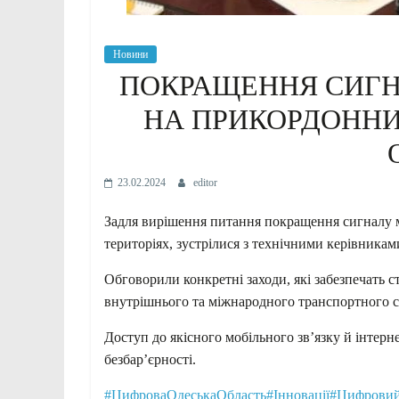
Новини
ПОКРАЩЕННЯ СИГН
НА ПРИКОРДОННИ
23.02.2024
editor
Задля вирішення питання покращення сигналу м
територіях, зустрілися з технічними керівниками
Обговорили конкретні заходи, які забезпечать ст
внутрішнього та міжнародного транспортного 
Доступ до якісного
мобільного зв’язку й інтерн
безбар’єрності.
#ЦифроваОдеськаОбласть
#Інновації
#Цифровий