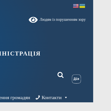
Людям із порушенням зору
ністрація
ення громадян
Контакти