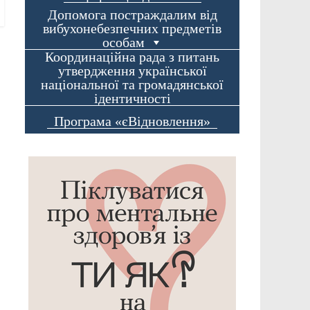
Допомога постраждалим від
вибухонебезпечних предметів
особам
Координаційна рада з питань
утвердження української
національної та громадянської
ідентичності
Програма «єВідновлення»