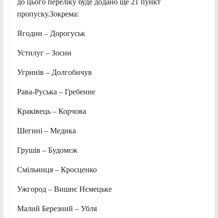
до цього переліку буде додано ще 21 пункт
пропуску.Зокрема:
Ягодин – Дорогуськ
Устилуг – Зосин
Угринів – Долгобичув
Рава-Руська – Гребенне
Краківець – Корчова
Шегині – Медика
Грушів – Будомєж
Смільниця – Кросценко
Ужгород – Вишнє Нємецьке
Малий Березний – Убля