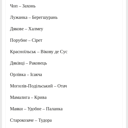
Чоп – Захонь
Лужанка – Берегшурань
Дякове – Халмеу
Порубне – Сірет
Красноїльськ – Вікову де Сус
Дяківці – Раковець
Орлівка – Ісакча
Могилів-Подільський – Отач
Мамалига – Крива
Маяки – Удобне – Паланка
Старокозаче – Тудора