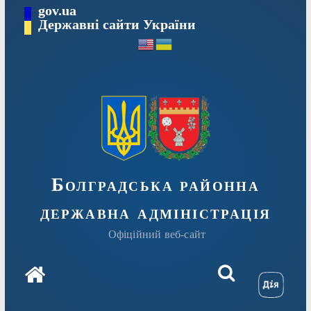
Перейти
gov.ua
Державні сайти України
до
вмісту
Болградська районна
державна адміністрація
Офіційний веб-сайт