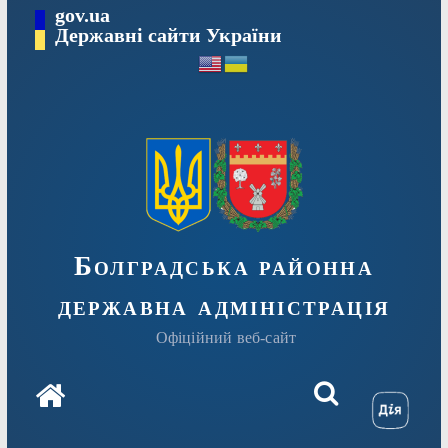
Перейти
gov.ua
Державні сайти України
до
вмісту
Болградська районна
державна адміністрація
Офіційний веб-сайт