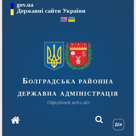
Перейти
gov.ua
Державні сайти України
до
вмісту
Болградська районна
державна адміністрація
Офіційний веб-сайт