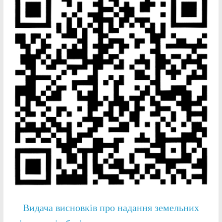
Видача висновків про надання земельних