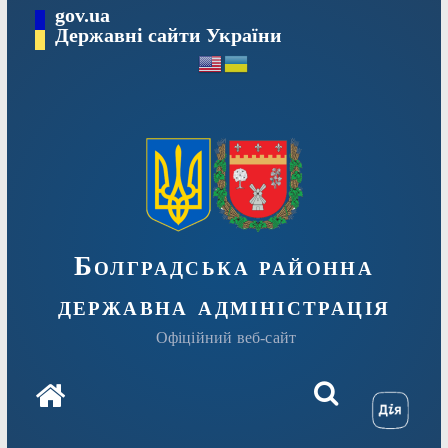
Перейти
gov.ua
Державні сайти України
до
вмісту
Болградська районна
державна адміністрація
Офіційний веб-сайт