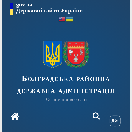
Перейти
gov.ua
Державні сайти України
до
вмісту
Болградська районна
державна адміністрація
Офіційний веб-сайт