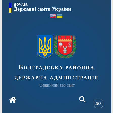
Перейти
gov.ua
Державні сайти України
до
вмісту
Болградська районна
державна адміністрація
Офіційний веб-сайт