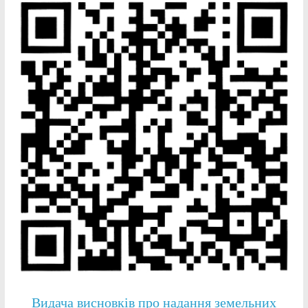
Видача висновків про надання земельних