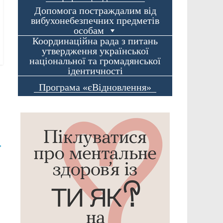
Допомога постраждалим від
вибухонебезпечних предметів
особам
Координаційна рада з питань
утвердження української
національної та громадянської
ідентичності
Програма «єВідновлення»
→