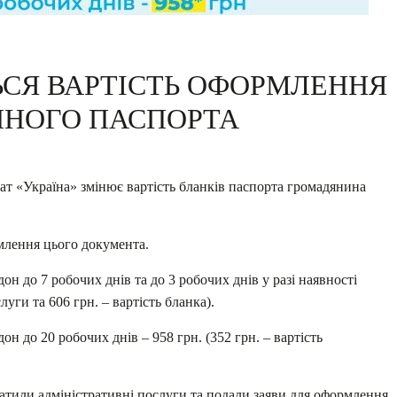
ЬСЯ ВАРТІСТЬ ОФОРМЛЕННЯ
ННОГО ПАСПОРТА
ат «Україна» змінює вартість бланків паспорта громадянина
рмлення цього документа.
он до 7 робочих днів та до 3 робочих днів у разі наявності
луги та 606 грн. – вартість бланка).
н до 20 робочих днів – 958 грн. (352 грн. – вартість
латили адміністративні послуги та подали заяви для оформлення