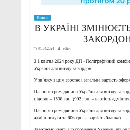
Новини
В УКРАЇНІ ЗМІНЮЄТ
ЗАКОРДО
01.04.2024
editor
З 1 квітня 2024 року ДП «Поліграфічний комбін
України для виїзду за кордон.
У зв’язку з цим зростає і загальна вартість офо
Паспорт громадянина України для виїзду за корд
підстав – 1598 грн. (992 грн. – вартість адмінпос
Паспорт громадянина України для виїзду за кордо
адмінпослуги та 606 грн. – вартість бланка).
Звертаємо увагу, що громадяни України, які оп