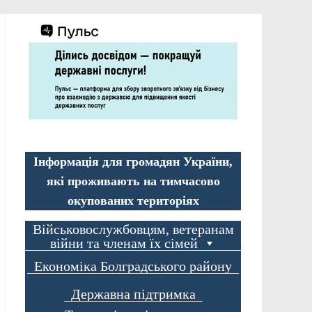
Інформація для громадян України,
які проживають на тимчасово
окупованих територіях
Військовослужбовцям, ветеранам
війни та членам їх сімей
Економіка Болградського району
Державна підтримка