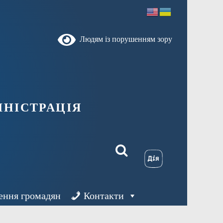
Людям із порушенням зору
ністрація
ення громадян
Контакти