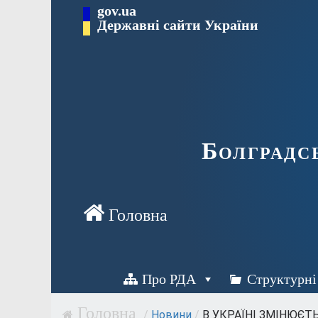
Перейти
gov.ua
Державні сайти України
до
вмісту
Болградс
Про РДА
Структурні
/
Новини
/
В УКРАЇНІ ЗМІНЮЄТЬ