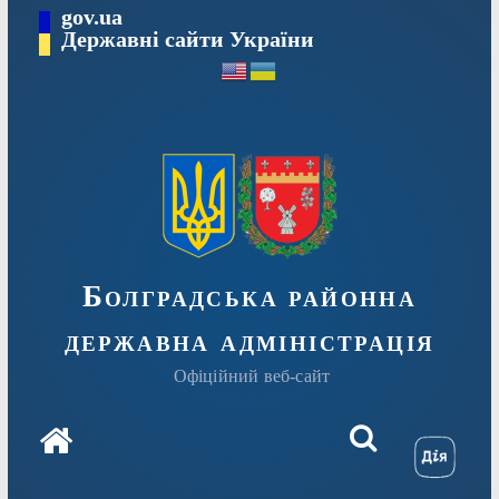
Перейти
gov.ua
Державні сайти України
до
вмісту
Болградська районна
державна адміністрація
Офіційний веб-сайт