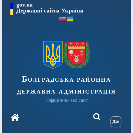
Перейти
gov.ua
Державні сайти України
до
вмісту
Болградська районна
державна адміністрація
Офіційний веб-сайт