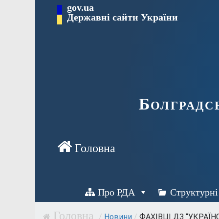
Перейти
gov.ua
Державні сайти України
до
вмісту
Болградс
Про РДА
Структурні
/
Новини
/
ФАХІВЦІ ДЗ “УКРАЇ