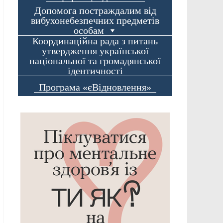
Допомога постраждалим від
вибухонебезпечних предметів
особам
Координаційна рада з питань
утвердження української
національної та громадянської
ідентичності
Програма «єВідновлення»