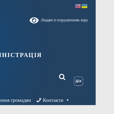
Людям із порушенням зору
ністрація
ення громадян
Контакти