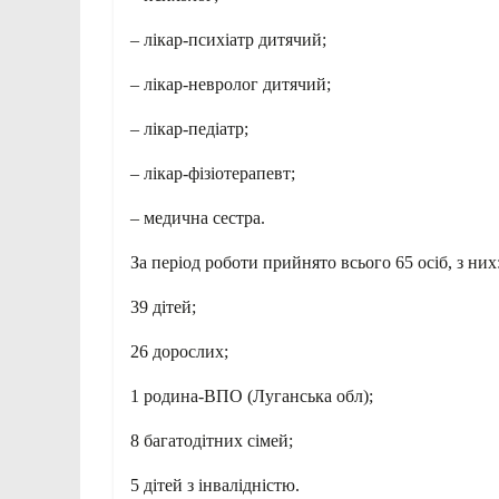
– лікар-психіатр дитячий;
– лікар-невролог дитячий;
– лікар-педіатр;
– лікар-фізіотерапевт;
– медична сестра.
За період роботи прийнято всього 65 осіб, з них
39 дітей;
26 дорослих;
1 родина-ВПО (Луганська обл);
8 багатодітних сімей;
5 дітей з інвалідністю.