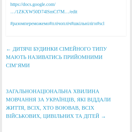
https://docs.google.com/
…/1ZKXW50D74lSmCf7M…/edit
#разомпереможемо
#плічопліч
#шкільніліги
#scl
←
ДИТЯЧІ БУДИНКИ СІМЕЙНОГО ТИПУ
МАЮТЬ НАЗИВАТИСЬ ПРИЙОМНИМИ
СІМ’ЯМИ
ЗАГАЛЬНОНАЦІОНАЛЬНА ХВИЛИНА
МОВЧАННЯ ЗА УКРАЇНЦІВ, ЯКІ ВІДДАЛИ
ЖИТТЯ, ВСІХ, ХТО ВОЮВАВ, ВСІХ
ВІЙСЬКОВИХ, ЦИВІЛЬНИХ ТА ДІТЕЙ
→