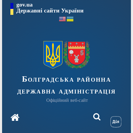
Перейти
gov.ua
Державні сайти України
до
вмісту
Болградська районна
державна адміністрація
Офіційний веб-сайт