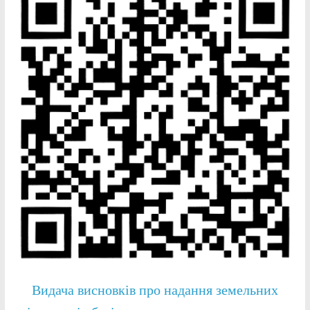
Видача висновків про надання земельних