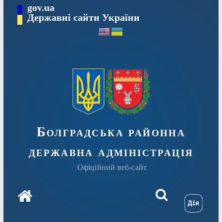
Перейти
gov.ua
Державні сайти України
до
вмісту
Болградська районна
державна адміністрація
Офіційний веб-сайт