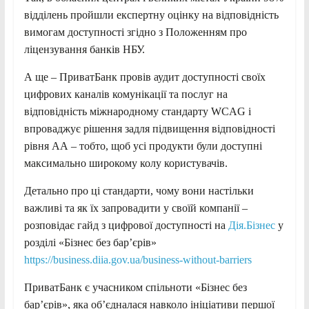
відділень пройшли експертну оцінку на відповідність
вимогам доступності згідно з Положенням про
ліцензування банків НБУ.
А ще – ПриватБанк провів аудит доступності своїх
цифрових каналів комунікації та послуг на
відповідність міжнародному стандарту WCAG і
впроваджує рішення задля підвищення відповідності
рівня АА – тобто, щоб усі продукти були доступні
максимально широкому колу користувачів.
Детально про ці стандарти, чому вони настільки
важливі та як їх запровадити у своїй компанії –
розповідає гайд з цифрової доступності на
Дія.Бізнес
у
розділі «Бізнес без барʼєрів»
https://business.diia.gov.ua/business-without-barriers
ПриватБанк є учасником спільноти «Бізнес без
бар’єрів», яка об’єдналася навколо ініціативи першої