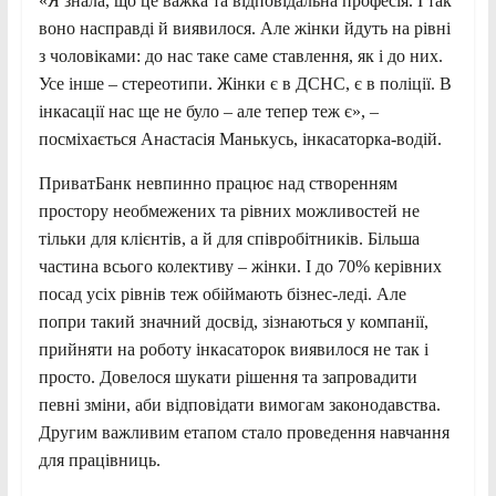
«Я знала, що це важка та відповідальна професія. І так
воно насправді й виявилося. Але жінки йдуть на рівні
з чоловіками: до нас таке саме ставлення, як і до них.
Усе інше – стереотипи. Жінки є в ДСНС, є в поліції. В
інкасації нас ще не було – але тепер теж є», –
посміхається Анастасія Манькусь, інкасаторка-водій.
ПриватБанк невпинно працює над створенням
простору необмежених та рівних можливостей не
тільки для клієнтів, а й для співробітників. Більша
частина всього колективу – жінки. І до 70% керівних
посад усіх рівнів теж обіймають бізнес-леді. Але
попри такий значний досвід, зізнаються у компанії,
прийняти на роботу інкасаторок виявилося не так і
просто. Довелося шукати рішення та запровадити
певні зміни, аби відповідати вимогам законодавства.
Другим важливим етапом стало проведення навчання
для працівниць.