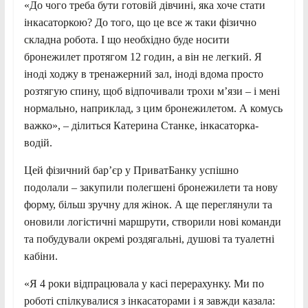
«До чого треба бути готовій дівчині, яка хоче стати
інкасаторкою? До того, що це все ж таки фізично
складна робота. І що необхідно буде носити
бронежилет протягом 12 годин, а він не легкий. Я
іноді ходжу в тренажерний зал, іноді вдома просто
розтягую спину, щоб відпочивали трохи м’язи – і мені
нормально, наприклад, з цим бронежилетом. А комусь
важко», – ділиться Катерина Станке, інкасаторка-
водій.
Цей фізичний бар’єр у ПриватБанку успішно
подолали – закупили полегшені бронежилети та нову
форму, більш зручну для жінок. А ще переглянули та
оновили логістичні маршрути, створили нові команди
та побудували окремі роздягальні, душові та туалетні
кабіни.
«Я 4 роки відпрацювала у касі перерахунку. Ми по
роботі спілкувалися з інкасаторами і я завжди казала: