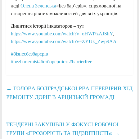
леді
Олена Зеленська
«Без бар’єрів», спрямованої на
створення рівних можливостей для всіх українців.
Дивитися історії інкасаторок – тут
https://www.youtube.com/watch?v=oHWl7zAJShY
,
https://www.youtube.com/watch?v=ZYUk_Zwp9AA
#бізнесбезбарєрів
#bezbariernist
#безбарєрність
#barrierfree
←
ГОЛОВА БОЛГРАДСЬКОЇ РВА ПЕРЕВІРИВ ХІД
РЕМОНТУ ДОРІГ В АРЦИЗЬКІЙ ГРОМАДІ
ТЕНДЕРНІ ЗАКУПІВЛІ У ФОКУСІ РОБОЧОЇ
ГРУПИ «ПРОЗОРІСТЬ ТА ПІДЗВІТНІСТЬ»
→