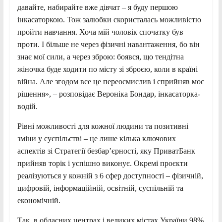
давайте, набирайте вже дівчат – я буду першою
інкасаторкою. Тож залюбки скористалась можливістю
пройти навчання. Хоча мій чоловік спочатку був
проти. І більше не через фізичні навантаження, бо він
знає мої сили, а через зброю: боявся, що тендітна
жіночка буде ходити по місту зі зброєю, коли в країні
війна. Але згодом все це переосмислив і сприйняв моє
рішення», – розповідає Вероніка Бондар, інкасаторка-
водій.
Рівні можливості для кожної людини та позитивні
зміни у суспільстві – це лише кілька ключових
аспектів зі Стратегії безбар’єрності, яку ПриватБанк
прийняв торік і успішно виконує. Окремі проєкти
реалізуються у кожній з 6 сфер доступності – фізичній,
цифровій, інформаційній, освітній, суспільній та
економічній.
Так, в обласних центрах і великих містах України 98%