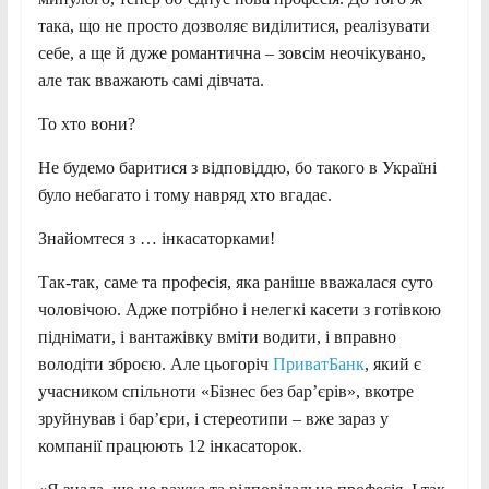
така, що не просто дозволяє виділитися, реалізувати
себе, а ще й дуже романтична – зовсім неочікувано,
але так вважають самі дівчата.
То хто вони?
Не будемо баритися з відповіддю, бо такого в Україні
було небагато і тому навряд хто вгадає.
Знайомтеся з … інкасаторками!
Так-так, саме та професія, яка раніше вважалася суто
чоловічою. Адже потрібно і нелегкі касети з готівкою
піднімати, і вантажівку вміти водити, і вправно
володіти зброєю. Але цьогоріч
ПриватБанк
, який є
учасником спільноти «Бізнес без бар’єрів», вкотре
зруйнував і бар’єри, і стереотипи – вже зараз у
компанії працюють 12 інкасаторок.