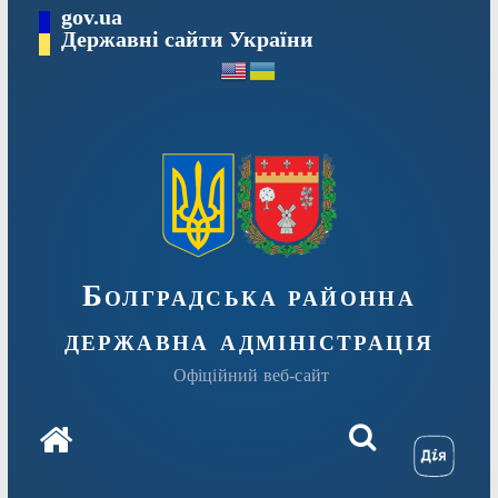
Перейти
gov.ua
Державні сайти України
до
вмісту
Болградська районна
державна адміністрація
Офіційний веб-сайт