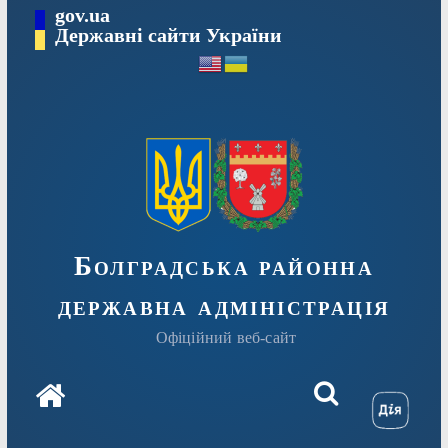
Перейти
gov.ua
Державні сайти України
до
вмісту
Болградська районна
державна адміністрація
Офіційний веб-сайт