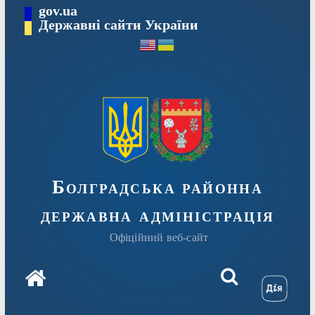
Перейти
gov.ua
Державні сайти України
до
вмісту
Болградська районна
державна адміністрація
Офіційний веб-сайт