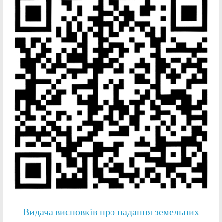
Видача висновків про надання земельних