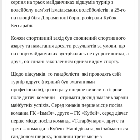
серпня на трьох майданчиках відшумів турнір з
волейболу пам’яті ізмаїльських волейболістів, а 25-го
на площі біля Діорами юні борці розіграли Кубок
Бессарабії.
Кожен спортивний захід був сповнений спортивного
азарту та намагання досягти результатів за умови, що
на спортмайданчиках зустрічались не супротивники, а
друзі, обʼєднані захопленням одним видом спорту.
Щодо підсумків, то гандболісти, які проводять свій
турнір вдруге (перший був змаганнями
професіоналів), цього разу вперше вивели на ігрове
поле дитячі команди – отримати досвід змагань заради
майбутніх успіхів. Серед юнаків перше місце посіла
команда ГК «Ізмаїл», друге – ГК «Кубей», серед дівчат
перше місце посіла команда «Татарбунари», друге та
третє – команди з Кубею. Наші дівчата, які займаються
гандболом півроку, поділили третє місце з