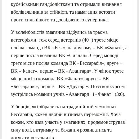
кубейськими гандболістками та отримали визнання
вболівальників за стійкість та намагання встояти
проти сильнішого та досвідченого суперника.
У волейболістів змагання відбулись за трьома
категоріями, тож серед ветеранів (40+) третє місце
посіла команда ВК «Fest», на другому – ВК «Фанат», а
перше посіла команда ВК «Сигнал». Серед молоді
третє місце посіла команда ВК «Бессарабія», друге –
ВК «Фанат», перше – ВК «Авангард». У жінок третє
місце посіла команда ВК «Фанат», друге – ВК
«Бессарабія», перше – ВК «Другарі». Поза конкурсом
зустрілись команди учнів «Авангард» і «Фанат» (3:0).
У борців, які зібрались на традиційний чемпіонат
Бессарабії, кожен двобій визначав переможця. Хоча
кожен, хто взяв участь у змаганнях, продемонстрував
силу волі, витримку та бажання розвиватись та
досягати результатів.