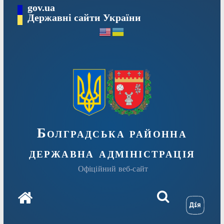
Перейти
gov.ua
Державні сайти України
до
вмісту
Болградська районна
державна адміністрація
Офіційний веб-сайт