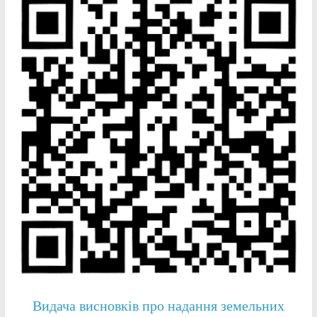
Видача висновків про надання земельних