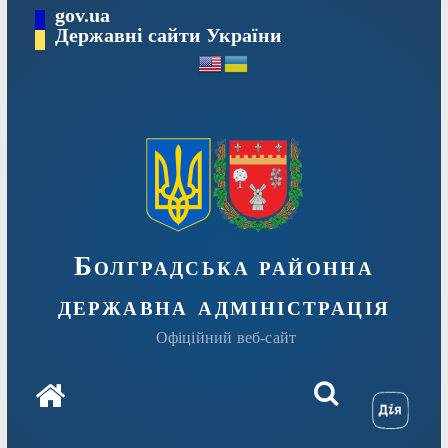
Перейти
gov.ua
Державні сайти України
до
вмісту
Болградська районна
державна адміністрація
Офіційний веб-сайт