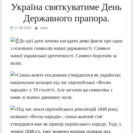
Україна святкуватиме День
Державного прапора.
21.08.2024
editor
До цієї дати хочемо нагадати деякі факти про один
з основних символів нашої державності. Символ
нашої української ідентичності. Символ боротьби за
волю.
Синьо-жовте поєднання утвердилося як українські
національні кольори під час європейської «Весни
народів» у 19 столітті. Але загалом ця символіка з
нами зі значно давніших часів.
Під час хвилі європейських революцій 1848 року,
названої «Весна народів»,
синьо-жовтий стяг
утвердився вже як прапор українського народу. Тоді, у
червні 1848-го, таке знамено вперше підняли над