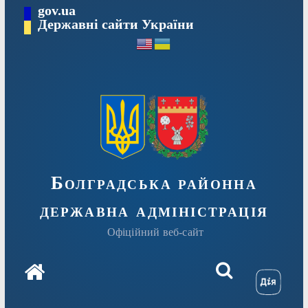
Перейти
gov.ua
Державні сайти України
до
вмісту
Болградська районна
державна адміністрація
Офіційний веб-сайт