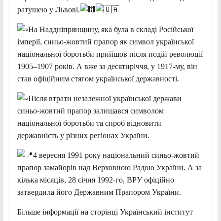
ратушею у Львові.
На Наддніпрянщину, яка була в складі Російської
імперії, синьо-жовтий прапор як символ української
національної боротьби прийшов після подій революції
1905–1907 років. А вже за десятиріччя, у 1917-му, він
став офіційним стягом української державності.
Після втрати незалежної української держави
синьо-жовтий прапор залишався символом
національної боротьби та спроб відновити
державність у різних регіонах України.
4 вересня 1991 року національний синьо-жовтий
прапор замайорів над Верховною Радою України. А за
кілька місяців, 28 січня 1992-го, ВРУ офіційно
затвердила його Державним Прапором України.
Більше інформації на сторінці Український інститут