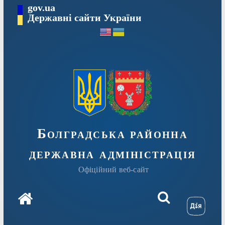
Перейти
gov.ua
Державні сайти України
до
вмісту
Болградська районна
державна адміністрація
Офіційний веб-сайт