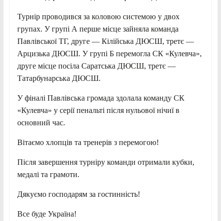
Турнір проводився за коловою системою у двох
групах. У групі А перше місце зайняла команда
Павлівської ТГ, друге — Кілійська ДЮСШ, третє —
Арцизька ДЮСШ. У групі Б перемогла СК «Кулевча»,
друге місце посіла Саратська ДЮСШ, третє —
Татарбунарська ДЮСШ.
У фіналі Павлівська громада здолала команду СК
«Кулевча» у серії пенальті після нульової нічиї в
основний час.
Вітаємо хлопців та тренерів з перемогою!
Після завершення турніру команди отримали кубки,
медалі та грамоти.
Дякуємо господарям за гостинність!
Все буде Україна!