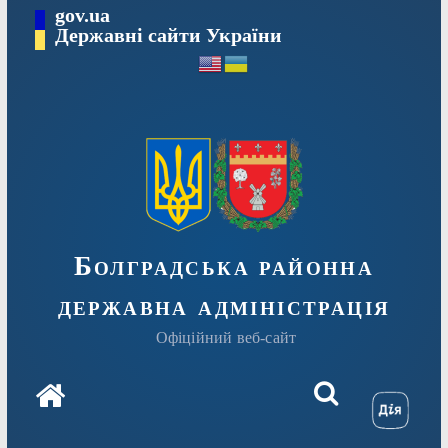
Перейти
gov.ua
Державні сайти України
до
вмісту
Болградська районна
державна адміністрація
Офіційний веб-сайт