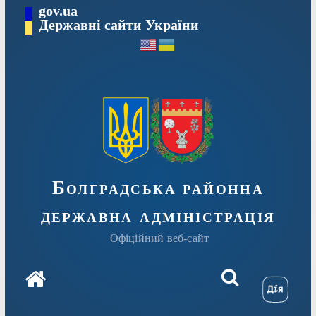
Перейти
gov.ua
Державні сайти України
до
вмісту
Болградська районна
державна адміністрація
Офіційний веб-сайт