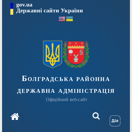
Перейти
gov.ua
Державні сайти України
до
вмісту
Болградська районна
державна адміністрація
Офіційний веб-сайт