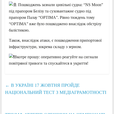
Пошкоджень зазнали цивільні судна: “NS Moon”
під прапором Белізу та суховантажне судно під
прапором Палау “OPTIMA”. Рівно тиждень тому
“OPTIMA” вже було пошкоджено внаслідок обстрілу
балістикою.
Також, внаслідок атаки, є пошкодження припортової
інфраструктури, зокрема складу з зерном.
Вкотре прошу: оперативно реагуйте на сигнали
повітряної тривоги та спускайтеся в укриття!
←
В УКРАЇНІ 17 ЖОВТНЯ ПРОЙДЕ
НАЦІОНАЛЬНИЙ ТЕСТ З МЕДІАГРАМОТНОСТІ