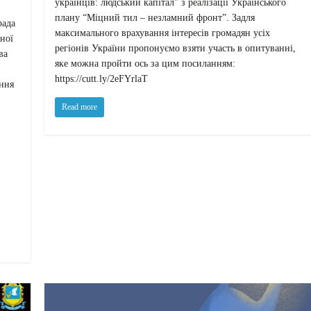
українців: людський капітал” з реалізації Українського
плану “Міцний тил – незламний фронт”. Задля
рада
максимального врахування інтересів громадян усіх
ної
регіонів України пропонуємо взяти участь в опитуванні,
ва
яке можна пройти ось за цим посиланням:
https://cutt.ly/2eFYrlaT
ання
Read more