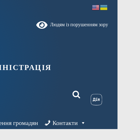
Людям із порушенням зору
ністрація
ення громадян
Контакти