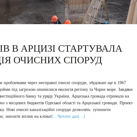
ІВ В АРЦИЗІ СТАРТУВАЛА
ІЯ ОЧИСНИХ СПОРУД
и проблемами через несправні очисні споруди, збудовані ще в 1967
дойми під загрозою опинилися екологія регіону та Чорне море. Завдяки
нвестиційного банку та уряду України, Арцизька громада отримала на
ено з місцевих бюджетів Одеської області та Арцизької громади. Проект
ку. Нові очисні каналізаційні споруди дозволять: зупинити
фи; знизити вплив на клімат
[…Читати далі…]