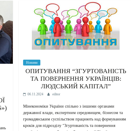
Новини
ОПИТУВАННЯ “ЗГУРТОВАНІСТЬ
ТА ПОВЕРНЕННЯ УКРАЇНЦІВ:
ЛЮДСЬКИЙ КАПІТАЛ”
06.11.2024
editor
ОЇ
Мінекономіки України спільно з іншими органами
»)
державної влади, експертним середовищем, бізнесом та
громадянським суспільством працюють над формуванням
кроків для підрозділу “Згуртованість та повернення
тань