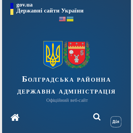
Перейти
gov.ua
Державні сайти України
до
вмісту
Болградська районна
державна адміністрація
Офіційний веб-сайт