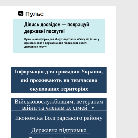
Інформація для громадян України,
які проживають на тимчасово
окупованих територіях
Військовослужбовцям, ветеранам
війни та членам їх сімей
Економіка Болградського району
Державна підтримка