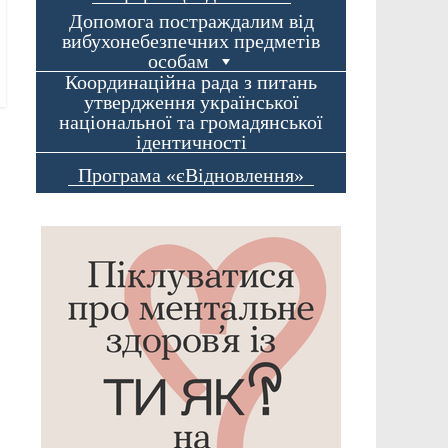
Допомога постраждалим від
вибухонебезпечних предметів
особам
Координаційна рада з питань
утвердження української
національної та громадянської
ідентичності
Програма «єВідновлення»