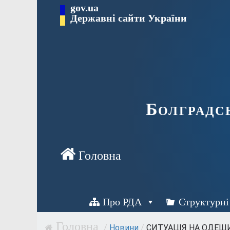
Перейти
gov.ua
Державні сайти України
до
вмісту
Болградс
Про РДА
Структурні
/
Новини
/
СИТУАЦІЯ НА ОДЕЩИ