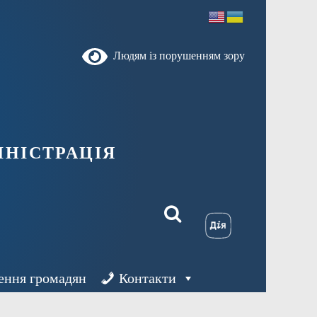
Людям із порушенням зору
ністрація
ення громадян
Контакти