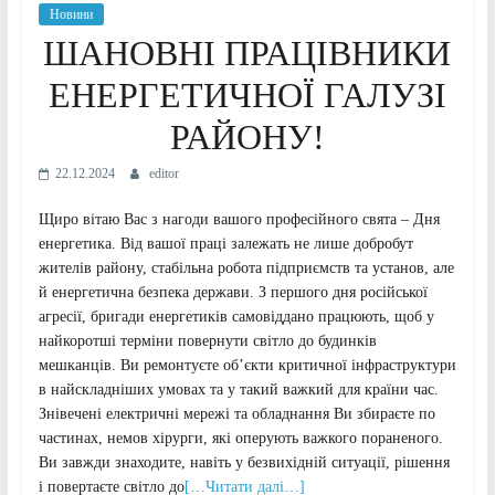
Новини
ШАНОВНІ ПРАЦІВНИКИ
ЕНЕРГЕТИЧНОЇ ГАЛУЗІ
РАЙОНУ!
22.12.2024
editor
Щиро вітаю Вас з нагоди вашого професійного свята – Дня
енергетика. Від вашої праці залежать не лише добробут
жителів району, стабільна робота підприємств та установ, але
й енергетична безпека держави. З першого дня російської
агресії, бригади енергетиків самовіддано працюють, щоб у
найкоротші терміни повернути світло до будинків
мешканців. Ви ремонтуєте об’єкти критичної інфраструктури
в найскладніших умовах та у такий важкий для країни час.
Знівечені електричні мережі та обладнання Ви збираєте по
частинах, немов хірурги, які оперують важкого пораненого.
Ви завжди знаходите, навіть у безвихідній ситуації, рішення
і повертаєте світло до
[…Читати далі…]