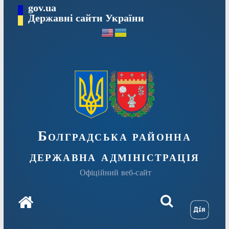
Перейти
gov.ua
Державні сайти України
до
вмісту
Болградська районна
державна адміністрація
Офіційний веб-сайт