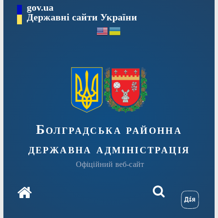
Перейти
gov.ua
Державні сайти України
до
вмісту
Болградська районна
державна адміністрація
Офіційний веб-сайт