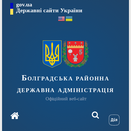
Перейти
gov.ua
Державні сайти України
до
вмісту
Болградська районна
державна адміністрація
Офіційний веб-сайт