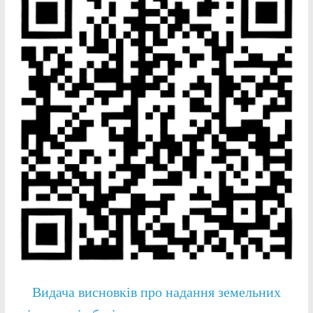
Видача висновків про надання земельних