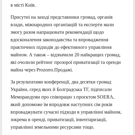
в місті Київ.
Присутні на заході представники громад, органів
влади, міжнародних організацій та
експерти мали
змогу разом напрацювати рекомендації щодо
вдосконалення законодавства та впровадження
практичних підходів до ефективного управління
майном. А також – відзначили 20 найкращих громад,
які очолили рейтинг прозорої приватизації та оренди
майна через Prozorro.Продажі.
За результатами конференції, два десятки громад
України, серед яких й Болградська ТГ, підписали
Меморандуми про співпрацю з проєктом SOERA,
який допоможе їм впродовж наступних сім років
впроваджувати сучасні підходи в управлінні майном,
зокрема в оренді, приватизації, інвентаризації,
управлінні земельними ресурсами тощо.