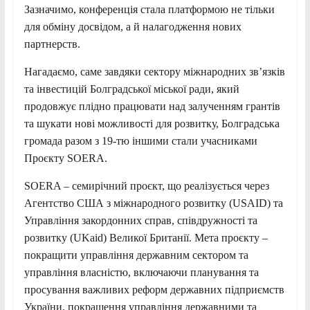
Зазначимо, конференція стала платформою не тільки
для обміну досвідом, а й налагодження нових
партнерств.
Нагадаємо, саме завдяки сектору міжнародних зв’язків
та інвестицій Болградської міської ради, який
продовжує плідно працювати над залученням грантів
та шукати нові можливості для розвитку, Болградська
громада разом з 19-тю іншими стали учасниками
Проєкту SOERA.
SOERA – семирічний проєкт, що реалізується через
Агентство США з міжнародного розвитку (USAID) та
Управління закордонних справ, cпівдружності та
розвитку (UKaid) Великої Британії. Мета проєкту –
покращити управління державним сектором та
управління власністю, включаючи планування та
просування важливих реформ державних підприємств
України, покращення управління державними та