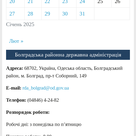
20
21
22
23
24
25
26
27
28
29
30
31
Січень 2025
Лют »
Болградська районна державна адміністрація
Адреса:
68702, Україна, Одеська область, Болградський
район, м. Болград, пр-т Соборний, 149
E-mail:
rda_bolgrad@od.gov.ua
Телефон:
(04846) 4-24-82
Розпорядок роботи:
Робочі дні: з понеділка по п’ятницю