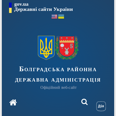
Перейти
gov.ua
Державні сайти України
до
вмісту
Болградська районна
державна адміністрація
Офіційний веб-сайт