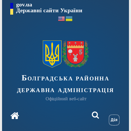
Перейти
gov.ua
Державні сайти України
до
вмісту
Болградська районна
державна адміністрація
Офіційний веб-сайт