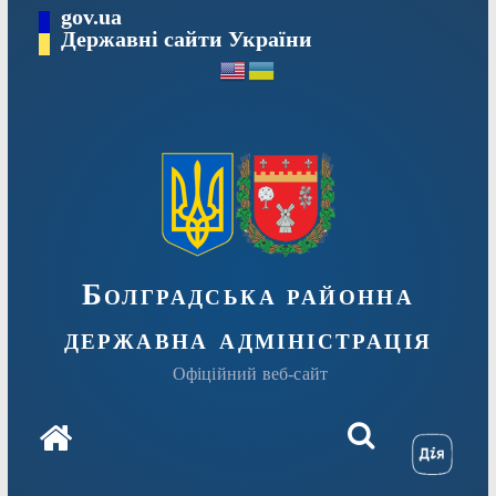
Перейти
gov.ua
Державні сайти України
до
вмісту
Болградська районна
державна адміністрація
Офіційний веб-сайт