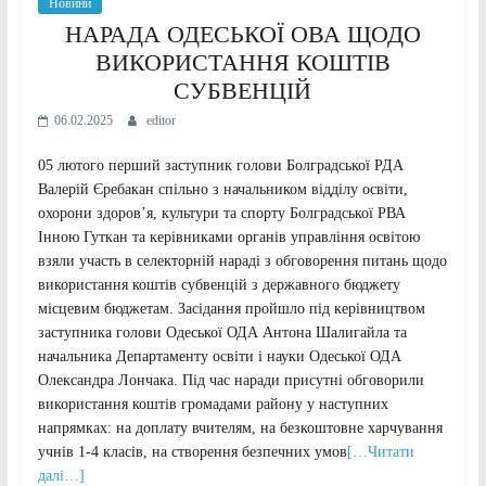
Новини
НАРАДА ОДЕСЬКОЇ ОВА ЩОДО
ВИКОРИСТАННЯ КОШТІВ
СУБВЕНЦІЙ
06.02.2025
editor
05 лютого перший заступник голови Болградської РДА
Валерій Єребакан спільно з начальником відділу освіти,
охорони здоров’я, культури та спорту Болградської РВА
Інною Гуткан та керівниками органів управління освітою
взяли участь в селекторній нараді з обговорення питань щодо
використання коштів субвенцій з державного бюджету
місцевим бюджетам. Засідання пройшло під керівництвом
заступника голови Одеської ОДА Антона Шалигайла та
начальника Департаменту освіти і науки Одеської ОДА
Олександра Лончака. Під час наради присутні обговорили
використання коштів громадами району у наступних
напрямках: на доплату вчителям, на безкоштовне харчування
учнів 1-4 класів, на створення безпечних умов
[…Читати
далі…]