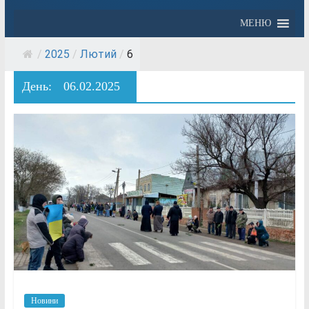
МЕНЮ
/
2025
/
Лютий
/
6
День:
06.02.2025
Новини