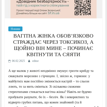
Новини
ВАГІТНА ЖІНКА ОБОВ’ЯЗКОВО
СТРАЖДАЄ ЧЕРЕЗ ТОКСИКОЗ, А
ЩОЙНО ВІН МИНЕ – ПОЧИНАЄ
КВІТНУТИ ТА СЯЯТИ
06.02.2025
editor
А ще малюк у животі неодмінно змушує гризти крейду та
смакувати морозиво з гірчицею. І, звісно ж, гормони: у
майбутніх мам постійно змінюється настрій – то сльози
ллють, то за мить сміються. Зі скількома схожими
стереотипами стикається вагітна жінка? Навіть не будемо
пробувати рахувати, бо їх – безліч. Як і некоректних та
відверто грубих питань, що кожен знайомий (та й