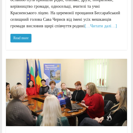
керівництво громади, односельці, вчителі та учні
Красненського ліцею. На церемонії прощання Бессарабський
селищний голова Сава Чернєв від імені усіх мешканців
громади висловив щирі співчуття родині
[…Читати далі…]
Read more