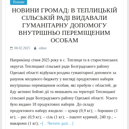
Новини
НОВИНИ ГРОМАД: В ТЕПЛИЦЬКІЙ
СІЛЬСЬКІЙ РАДІ ВИДАВАЛИ
ГУМАНІТАРНУ ДОПОМОГУ
ВНУТРІШНЬО ПЕРЕМІЩЕНИМ
ОСОБАМ
06.02.2025
editor
Наприкінці січня 2025 року в с. Теплиця та в старостинських
округах Теплицької сільської ради Болградського району
Одеської області відбулася роздача гуманітарної допомоги за
рахунок місцевого бюджету у вигляді продуктових наборів
внутрішньо переміщеним особам, які прибули с областей, де
йду активні бойові дії та мешкають на території Теплицької
сільської ради Болградського району Одеської області. Усього
було видано 18 продуктових наборів. До складу
продуктового набору входило: – цукор (0,9 кг); – борошно (1
кг); – рис (0,9 кг); – сіль (1 кг); – паштет курячий, 240 гр.; –
макарони (1 кг); –
[…Читати далі…]