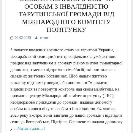
ОСОБАМ З ІНВАЛІДНІСТЮ
ТАРУТИНСЬКОЇ ГРОМАДИ ВІД
МІЖНАРОДНОГО КОМІТЕТУ
ПОРЯТУНКУ
06.02.2025
editor
З початку введення воєнного стану на території України,
Бессарабський селищний центр соціальних служб активно
працює над залученням в громаду різноманітної гуманітарної
допомоги, з метою підтримки сімей/осіб, які опинилися в
складних життєвих обставинах. Щоб надати життєво
важливу підтримку людям, аби допомогти їм вижити,
відновитися та повернути контроль над своїм майбутнім, на
прохання центру Міжнародний комітет порятунку ( IRC)
неодноразово приїжджав до громади, надавав допомогу
особам похилого віку та особам з інвалідністю. 04 лютого
2025 року вкотре, вони завітали до нашої громади і відвідали
селища: Бессарабське, Підгірне, Серпневе та надали допомогу
у
[…Читати далі…]