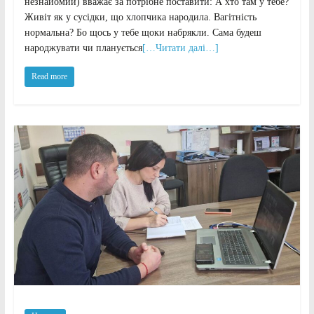
незнайомий) вважає за потрібне поставити: А хто там у тебе?
Живіт як у сусідки, що хлопчика народила. Вагітність
нормальна? Бо щось у тебе щоки набрякли. Сама будеш
народжувати чи планується
[…Читати далі…]
Read more