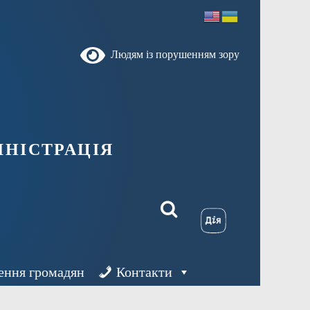
Людям із порушенням зору
ністрація
ення громадян
Контакти