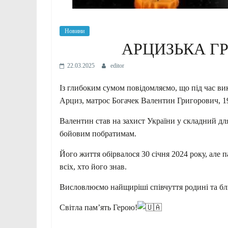
Новини
АРЦИЗЬКА Г
22.03.2025
editor
Із глибоким сумом повідомляємо, що під час в
Арциз, матрос Богачек Валентин Григорович, 19
Валентин став на захист України у складний для
бойовим побратимам.
Його
життя обірвалося 30 січня 2024 року, але 
всіх, хто його знав.
Висловлюємо найщиріші співчуття родині та бли
Світла пам’ять Герою!