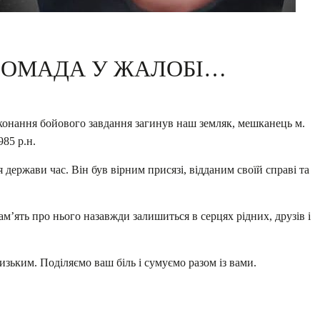
РОМАДА У ЖАЛОБІ…
иконання бойового завдання загинув наш земляк, мешканець м.
85 р.н.
 держави час. Він був вірним присязі, відданим своїй справі та
пам’ять про нього назавжди залишиться в серцях рідних, друзів і
зьким. Поділяємо ваш біль і сумуємо разом із вами.