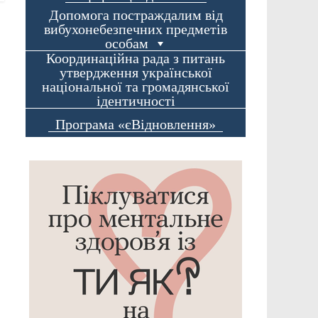
Допомога постраждалим від
вибухонебезпечних предметів
особам
Координаційна рада з питань
утвердження української
національної та громадянської
ідентичності
Програма «єВідновлення»