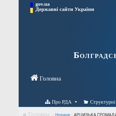
Перейти
gov.ua
Державні сайти України
до
вмісту
Болградс
Про РДА
Структурні
/
Новини
/
АРЦИЗЬКА ГРОМАДА