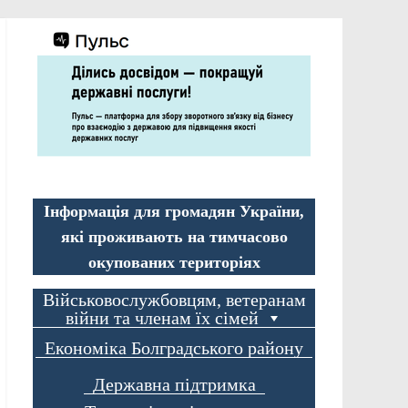
Інформація для громадян України,
які проживають на тимчасово
окупованих територіях
Військовослужбовцям, ветеранам
війни та членам їх сімей
Економіка Болградського району
Державна підтримка