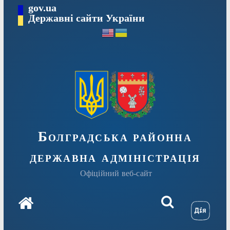
Перейти
gov.ua
Державні сайти України
до
вмісту
Болградська районна
державна адміністрація
Офіційний веб-сайт