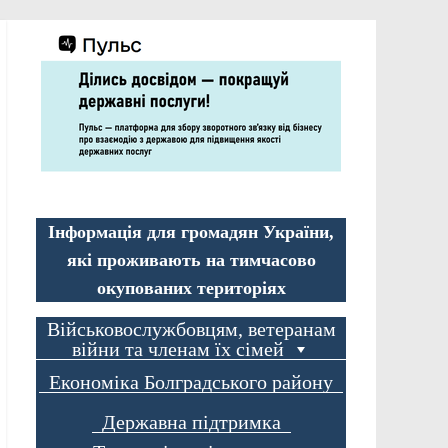
Інформація для громадян України,
які проживають на тимчасово
окупованих територіях
Військовослужбовцям, ветеранам
війни та членам їх сімей
Економіка Болградського району
Державна підтримка