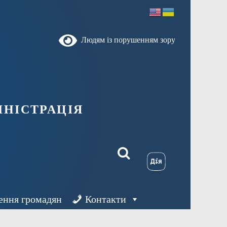
Людям із порушенням зору
ністрація
ення громадян
Контакти