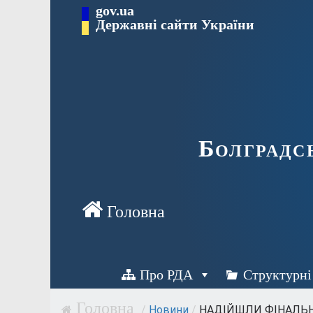
Перейти
gov.ua
Державні сайти України
до
вмісту
Болградс
Про РДА
Структурні
/
Новини
/
НАДІЙШЛИ ФІНАЛЬНІ