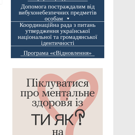
Допомога постраждалим від
вибухонебезпечних предметів
особам
Координаційна рада з питань
утвердження української
національної та громадянської
ідентичності
Програма «єВідновлення»