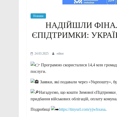
Новини
НАДІЙШЛИ ФІНА
ЄПІДТРИМКИ: УКРАЇ
24.03.2025
editor
Програмою скористалися 14,4 млн громадя
послуги.
Заявки, які подавали через «Укрпошту», бу
Нагадуємо, що кошти Зимової єПідтримки д
придбання військових облігацій, оплату комуна
Подробиці
https://tinyurl.com/yjwhxasa
.