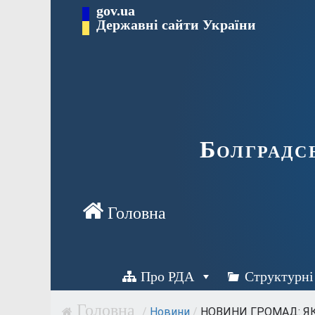
Перейти
gov.ua
Державні сайти України
до
вмісту
Болградс
Про РДА
Структурні
/
Новини
/
НОВИНИ ГРОМАД: ЯК У