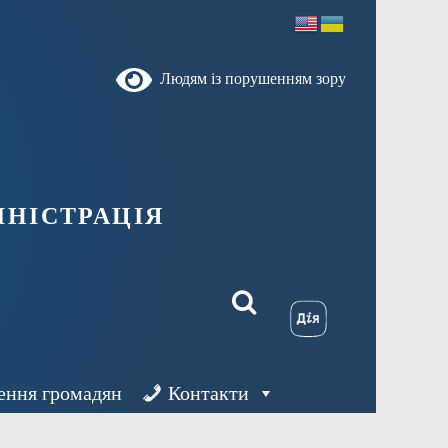
Людям із порушенням зору
ністрація
ення громадян
Контакти