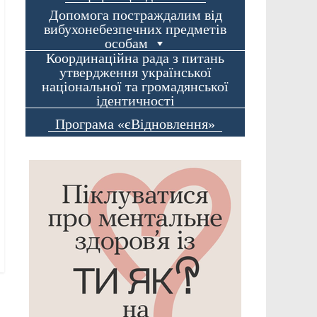
Допомога постраждалим від
вибухонебезпечних предметів
особам
Координаційна рада з питань
утвердження української
національної та громадянської
ідентичності
Програма «єВідновлення»