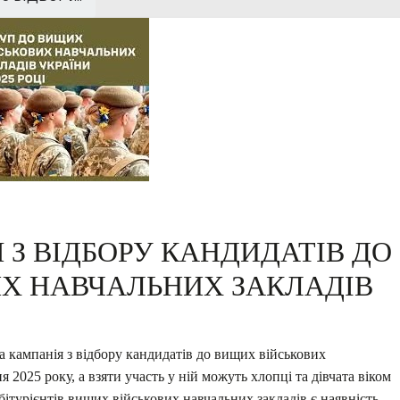
З ВІДБОРУ КАНДИДАТІВ ДО
Х НАВЧАЛЬНИХ ЗАКЛАДІВ
на кампанія з відбору кандидатів до вищих військових
 2025 року, а взяти участь у ній можуть хлопці та дівчата віком
бітурієнтів вищих військових навчальних закладів є наявність