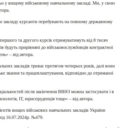
о у вищому військовому навчальному закладі. Ми, у свою
тора.
го закладу курсанти перебувають на повному державному
 першого та другого курсів отримуватимуть від 8 тисяч
сів будуть прирівняні до військовослужбовців контрактної
нь» – від автора.
льних закладів триває протягом чотирьох років, далі вони
ке звання та працевлаштування, відповідно до отриманої
ціальностей після закінчення ВВНЗ можна застосувати і в
хологія, ІТ, юриспруденція тощо» – від автора.
ієнтів вищих військових навчальних закладів України
ід 16.07.2024р. №479.