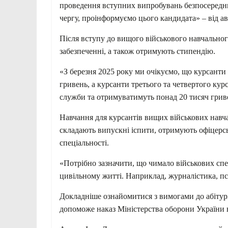
проведення вступних випробувань безпосереднь
чергу, проінформуємо цього кандидата» – від ав
Після вступу до вищого військового навчально
забезпеченні, а також отримують стипендію.
«З березня 2025 року ми очікуємо, що курсанти
гривень, а курсанти третього та четвертого кур
служби та отримуватимуть понад 20 тисяч гриве
Навчання для курсантів вищих військових навча
складають випускні іспити, отримують офіцерсь
спеціальності.
«Потрібно зазначити, що чимало військових спе
цивільному житті. Наприклад, журналістика, пси
Докладніше ознайомитися з вимогами до абітур
допоможе наказ Міністерства оборони України в