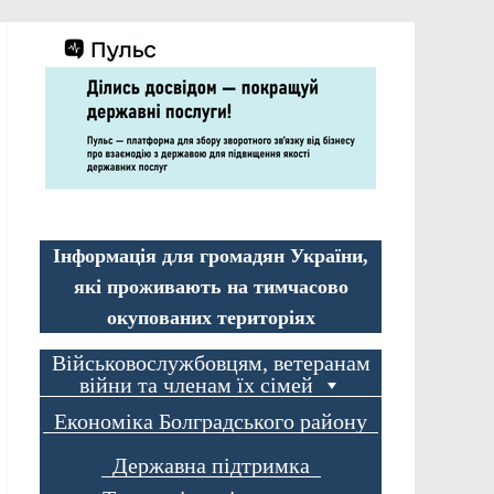
Інформація для громадян України,
які проживають на тимчасово
окупованих територіях
Військовослужбовцям, ветеранам
війни та членам їх сімей
Економіка Болградського району
Державна підтримка