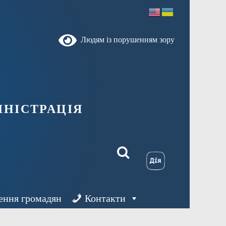
Людям із порушенням зору
ністрація
ення громадян
Контакти