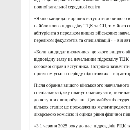
повної загальної середньої освіти.
«Якщо кандидат вирішив вступити до вищого
в
найближчого підрозділу ТЦК та СП, там його с
абітурієнта з переліком вищих військових навчаль
переліком факультетів та спеціалізацій» – від ав
«Коли кандидат визначився, до якого вищого ві
відповідну заяву на начальника підрозділу ТЦК
особової справи вступника. Потрібно зазначити
протягом усього періоду підготовки» – від авто
Після обрання вищого військового навчального з
спеціальності, яку планує опановувати, починає
до вступних випробувань. Для майбутніх студен
кількох етапів: це проходження мультипредметн
лікарською комісією й оцінка рівня фізичної під
«З 1 червня 2025 року до нас, підрозділів РЦК 