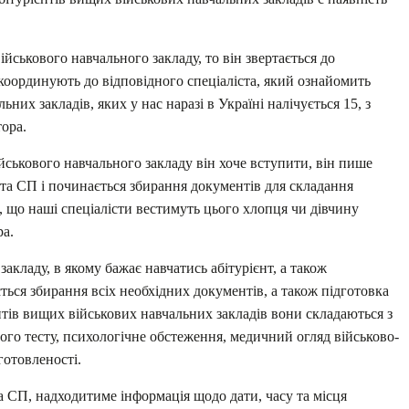
ійськового навчального закладу, то він звертається до
координують до відповідного спеціаліста, який ознайомить
них закладів, яких у нас наразі в Україні налічується 15, з
тора.
йськового навчального закладу він хоче вступити, він пише
 та СП і починається збирання документів для складання
, що наші спеціалісти вестимуть цього хлопця чи дівчину
ра.
акладу, в якому бажає навчатись абітурієнт, а також
ться збирання всіх необхідних документів, а також підготовка
тів вищих військових навчальних закладів вони складаються з
ого тесту, психологічне обстеження, медичний огляд військово-
готовленості.
та СП, надходитиме інформація щодо дати, часу та місця