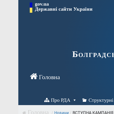
Перейти
gov.ua
Державні сайти України
до
вмісту
Болградс
Про РДА
Структурні
/
Новини
/
ВСТУПНА КАМПАНІЯ З