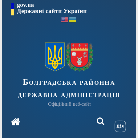
Перейти
gov.ua
Державні сайти України
до
вмісту
Болградська районна
державна адміністрація
Офіційний веб-сайт