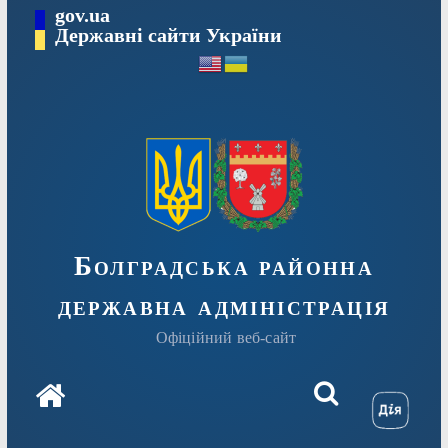
Перейти
gov.ua
Державні сайти України
до
вмісту
Болградська районна
державна адміністрація
Офіційний веб-сайт