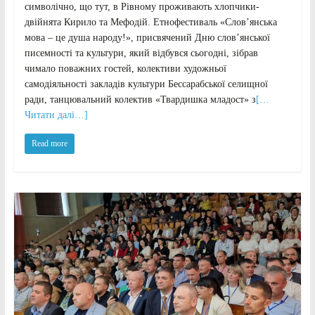
символічно, що тут, в Рівному проживають хлопчики-
двійнята Кирило та Мефодій. Етнофестиваль «Слов’янська
мова – це душа народу!», присвячений Дню слов’янської
писемності та культури, який відбувся сьогодні, зібрав
чимало поважних гостей, колективи художньої
самодіяльності закладів культури Бессарабської селищної
ради, танцювальний колектив «Твардишка младост» з
[…
Читати далі…]
Read more