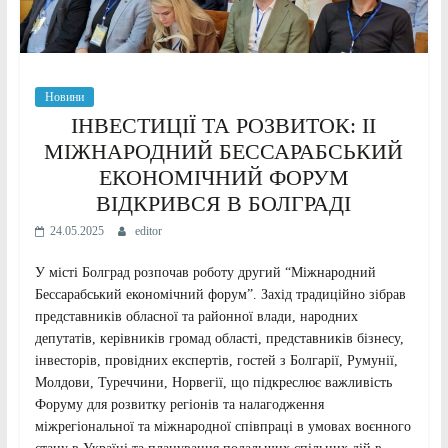
Новини
ІНВЕСТИЦІЇ ТА РОЗВИТОК: II
МІЖНАРОДНИЙ БЕССАРАБСЬКИЙ
ЕКОНОМІЧНИЙ ФОРУМ
ВІДКРИВСЯ В БОЛГРАДІ
24.05.2025
editor
У місті Болград розпочав роботу другий “Міжнародний
Бессарабський економічний форум”. Захід традиційно зібрав
представників обласної та районної влади, народних
депутатів, керівників громад області, представників бізнесу,
інвесторів, провідних експертів, гостей з Болгарії, Румунії,
Молдови, Туреччини, Норвегії, що підкреслює важливість
Форуму для розвитку регіонів та налагодження
міжрегіональної та міжнародної співпраці в умовах воєнного