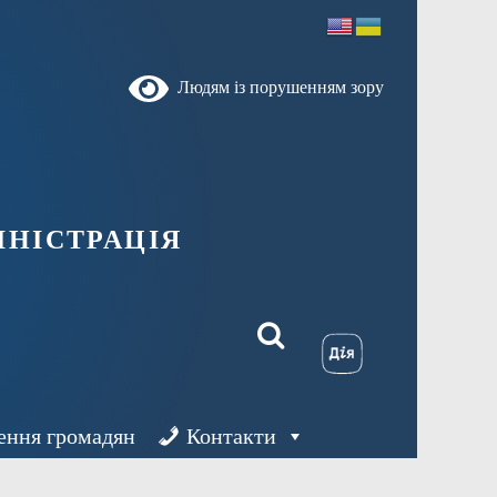
Людям із порушенням зору
ністрація
ення громадян
Контакти