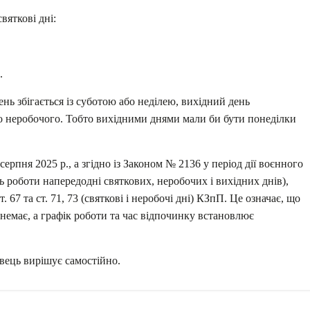
вяткові дні:
.
нь збігається із суботою або неділею, вихідний день
бо неробочого. Тобто вихідними днями мали би бути понеділки
ерпня 2025 р., а згідно із Законом № 2136 у період дії воєнного
ть роботи напередодні святкових, неробочих і вихідних днів),
. 67 та ст. 71, 73 (святкові і неробочі дні) КЗпП. Це означає, що
 немає, а графік роботи та час відпочинку встановлює
авець вирішує самостійно.