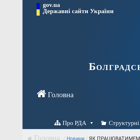
Перейти
gov.ua
Державні сайти України
до
вмісту
Болградс
Про РДА
Структурні
/
Новини
/
ЯК ПРАЦЮВАТИМЕМО