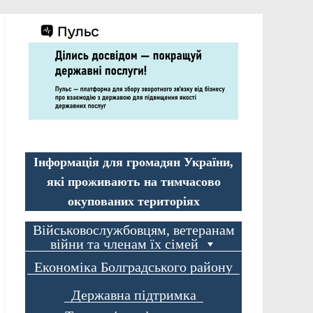
Інформація для громадян України,
які проживають на тимчасово
окупованих територіях
Військовослужбовцям, ветеранам
війни та членам їх сімей
Економіка Болградського району
Державна підтримка