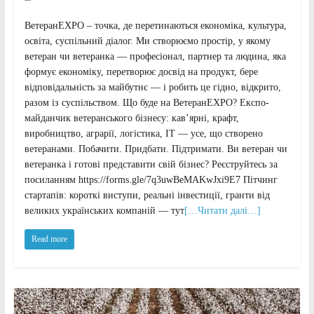
ВетеранEXPO – точка, де перетинаються економіка, культура,
освіта, суспільний діалог. Ми створюємо простір, у якому
ветеран чи ветеранка — професіонал, партнер та людина, яка
формує економіку, перетворює досвід на продукт, бере
відповідальність за майбутнє — і робить це гідно, відкрито,
разом із суспільством. Що буде на ВетеранEXPO? Експо-
майданчик ветеранського бізнесу: кав’ярні, крафт,
виробництво, аграрії, логістика, ІТ — усе, що створено
ветеранами. Побачити. Придбати. Підтримати. Ви ветеран чи
ветеранка і готові представити свій бізнес? Реєструйтесь за
посиланням https://forms.gle/7q3uwBeMAKwJxi9E7 Пітчинг
стартапів: короткі виступи, реальні інвестиції, гранти від
великих українських компаній — тут
[…Читати далі…]
Read more