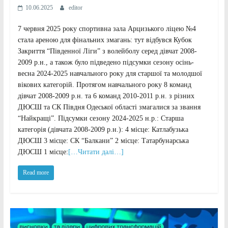
10.06.2025
editor
7 червня 2025 року спортивна зала Арцизького ліцею №4
стала ареною для фінальних змагань: тут відбувся Кубок
Закриття “Південної Ліги” з волейболу серед дівчат 2008-
2009 р.н., а також було підведено підсумки сезону осінь-
весна 2024-2025 навчального року для старшої та молодшої
вікових категорій. Протягом навчального року 8 команд
дівчат 2008-2009 р.н. та 6 команд 2010-2011 р.н. з різних
ДЮСШ та СК Півдня Одеської області змагалися за звання
“Найкращі”. Підсумки сезону 2024-2025 н.р.: Старша
категорія (дівчата 2008-2009 р.н.): 4 місце: Катлабузька
ДЮСШ 3 місце: СК “Балкани” 2 місце: Татарбунарська
ДЮСШ 1 місце:
[…Читати далі…]
Read more