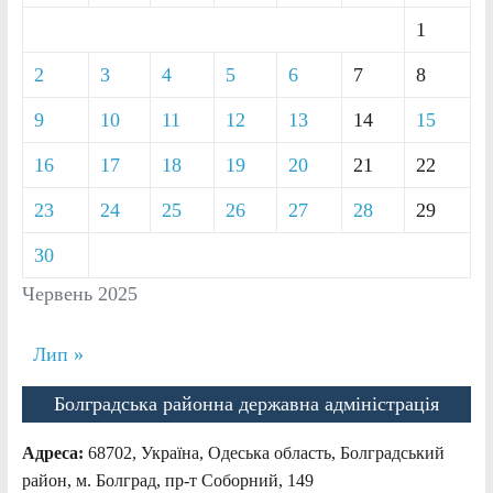
1
2
3
4
5
6
7
8
9
10
11
12
13
14
15
16
17
18
19
20
21
22
23
24
25
26
27
28
29
30
Червень 2025
Лип »
Болградська районна державна адміністрація
Адреса:
68702, Україна, Одеська область, Болградський
район, м. Болград, пр-т Соборний, 149