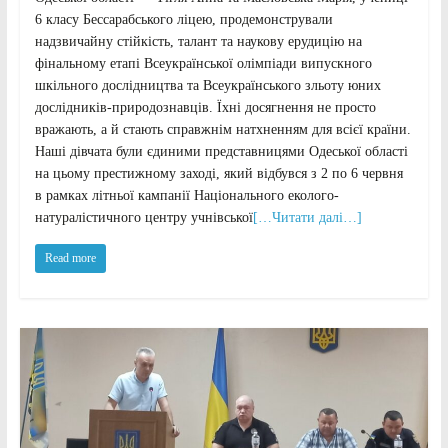
6 класу Бессарабського ліцею, продемонстрували
надзвичайну стійкість, талант та наукову ерудицію на
фінальному етапі Всеукраїнської олімпіади випускного
шкільного дослідництва та Всеукраїнського зльоту юних
дослідників-природознавців. Їхні досягнення не просто
вражають, а й стають справжнім натхненням для всієї країни.
Наші дівчата були єдиними представницями Одеської області
на цьому престижному заході, який відбувся з 2 по 6 червня
в рамках літньої кампанії Національного еколого-
натуралістичного центру учнівської
[…Читати далі…]
Read more