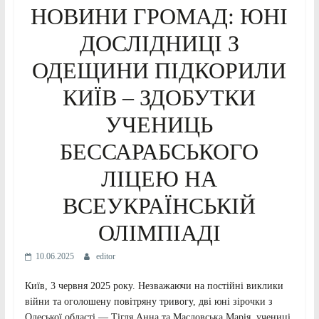
НОВИНИ ГРОМАД: ЮНІ
ДОСЛІДНИЦІ З
ОДЕЩИНИ ПІДКОРИЛИ
КИЇВ – ЗДОБУТКИ
УЧЕНИЦЬ
БЕССАРАБСЬКОГО
ЛІЦЕЮ НА
ВСЕУКРАЇНСЬКІЙ
ОЛІМПІАДІ
10.06.2025
editor
Київ, 3 червня 2025 року. Незважаючи на постійні виклики
війни та оголошену повітряну тривогу, дві юні зірочки з
Одеської області — Тігля Анна та Масловська Марія, учениці