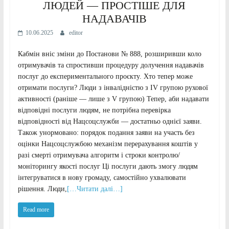
ЛЮДЕЙ — ПРОСТІШЕ ДЛЯ
НАДАВАЧІВ
10.06.2025
editor
Кабмін вніс зміни до Постанови № 888, розширивши коло
отримувачів та спростивши процедуру долучення надавачів
послуг до експериментального проєкту. Хто тепер може
отримати послуги? Люди з інвалідністю з IV групою рухової
активності (раніше — лише з V групою) Тепер, аби надавати
відповідні послуги людям, не потрібна перевірка
відповідності від Нацсоцслужби — достатньо однієї заяви.
Також унормовано: порядок подання заяви на участь без
оцінки Нацсоцслужбою механізм перерахування коштів у
разі смерті отримувача алгоритм і строки контролю/
моніторингу якості послуг Ці послуги дають змогу людям
інтегруватися в нову громаду, самостійно ухвалювати
рішення. Люди,
[…Читати далі…]
Read more