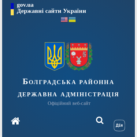
Перейти
gov.ua
Державні сайти України
до
вмісту
Болградська районна
державна адміністрація
Офіційний веб-сайт