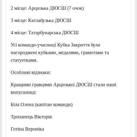
2 місце: Арцизька ДЮСШ (7 очок)
3 місце: Катлабузька ДЮСШ
4 місце: Татарбунарська ДЮСШ
Усі команди-учасниці Кубка Закриття були
нагороджені кубками, медалями, грамотами та
статуетками.
Особливі відзнаки:
Кращими гравцями Арцизької ДЮСШ стали наші
випускниці:
Біла Олена (капітан команди)
Тропанець Вікторія
Готіна Вероніка