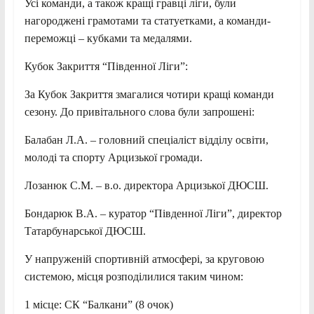
Усі команди, а також кращі гравці ліги, були
нагороджені грамотами та статуетками, а команди-
переможці – кубками та медалями.
Кубок Закриття “Південної Ліги”:
За Кубок Закриття змагалися чотири кращі команди
сезону. До привітального слова були запрошені:
Балабан Л.А. – головний спеціаліст відділу освіти,
молоді та спорту Арцизької громади.
Лозанюк С.М. – в.о. директора Арцизької ДЮСШ.
Бондарюк В.А. – куратор “Південної Ліги”, директор
Татарбунарської ДЮСШ.
У напруженій спортивній атмосфері, за круговою
системою, місця розподілилися таким чином:
1 місце: СК “Балкани” (8 очок)