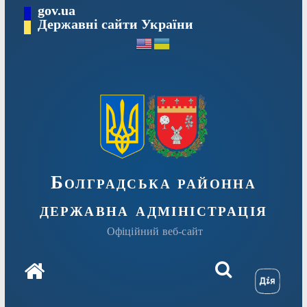
Перейти
gov.ua
Державні сайти України
до
вмісту
Болградська районна
державна адміністрація
Офіційний веб-сайт