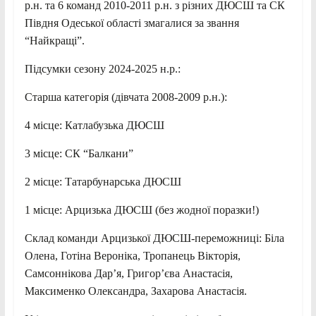
р.н.
та 6 команд 2010-2011 р.н. з різних ДЮСШ та СК
Півдня Одеської області змагалися за звання
“Найкращі”.
Підсумки сезону 2024-2025 н.р.:
Старша категорія (дівчата 2008-2009 р.н.):
4 місце: Катлабузька ДЮСШ
3 місце: СК “Балкани”
2 місце: Татарбунарська ДЮСШ
1 місце: Арцизька ДЮСШ (без жодної поразки!)
Склад команди Арцизької ДЮСШ-переможниці: Біла
Олена, Готіна Вероніка, Тропанець Вікторія,
Самсоннікова Дар’я, Григор’єва Анастасія,
Максименко Олександра, Захарова Анастасія.