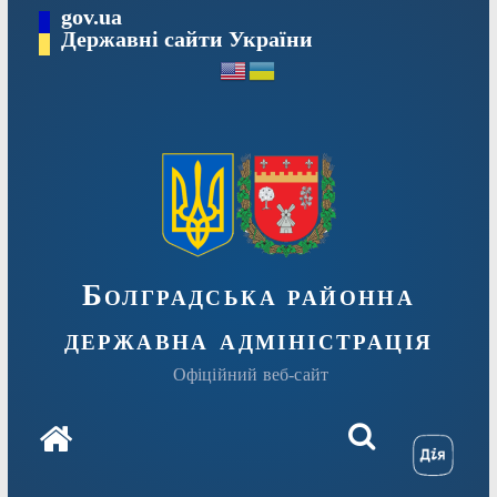
Перейти
gov.ua
Державні сайти України
до
вмісту
Болградська районна
державна адміністрація
Офіційний веб-сайт