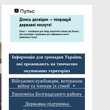
Інформація для громадян України,
які проживають на тимчасово
окупованих територіях
Військовослужбовцям, ветеранам
війни та членам їх сімей
Економіка Болградського району
Державна підтримка