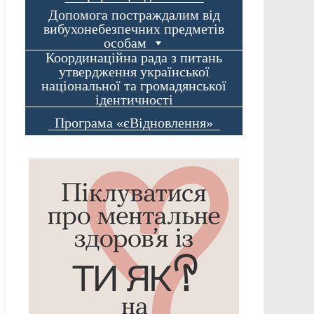
Допомога постраждалим від
вибухонебезпечних предметів
особам
Координаційна рада з питань
утвердження української
національної та громадянської
ідентичності
Програма «єВідновлення»