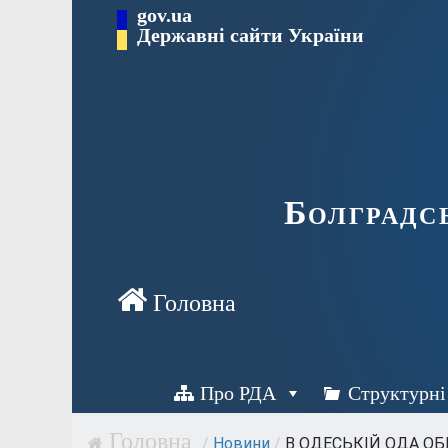
Перейти
gov.ua
Державні сайти України
до
вмісту
Болградс
Про РДА
Структурні
/
Новини
/
В ОДЕСЬКІЙ ОДА ОБ