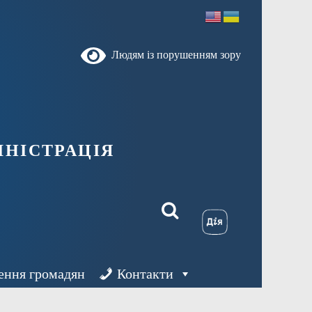
Людям із порушенням зору
ністрація
ення громадян
Контакти