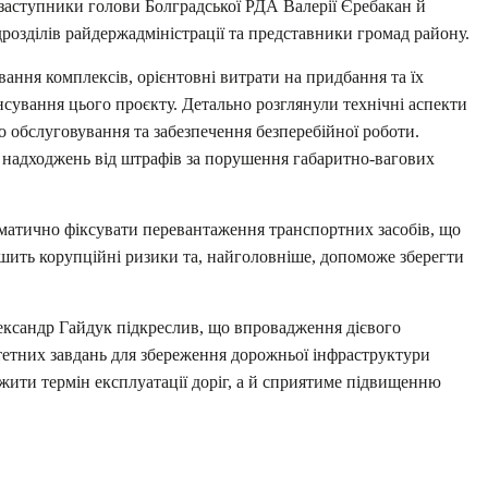
ь заступники голови Болградської РДА Валерії Єребакан й
розділів райдержадміністрації та представники громад району.
вання комплексів, орієнтовні витрати на придбання та їх
нсування цього проєкту. Детально розглянули технічні аспекти
 обслуговування та забезпечення безперебійної роботи.
 надходжень від штрафів за порушення габаритно-вагових
атично фіксувати перевантаження транспортних засобів, що
шить корупційні ризики та, найголовніше, допоможе зберегти
ксандр Гайдук підкреслив, що впровадження дієвого
тетних завдань для збереження дорожньої інфраструктури
ити термін експлуатації доріг, а й сприятиме підвищенню