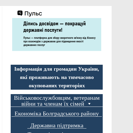
Інформація для громадян України,
які проживають на тимчасово
окупованих територіях
Військовослужбовцям, ветеранам
війни та членам їх сімей
Економіка Болградського району
Державна підтримка