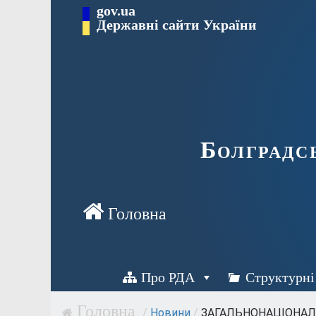
Перейти
gov.ua
Державні сайти України
до
вмісту
Болградс
Про РДА
Структурні
/
Новини
/
ЗАГАЛЬНОНАЦІОНАЛЬ