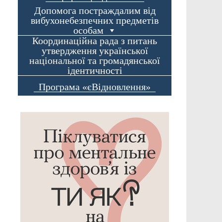
Допомога постраждалим від
вибухонебезпечних предметів
особам
Координаційна рада з питань
утвердження української
національної та громадянської
ідентичності
Програма «єВідновлення»