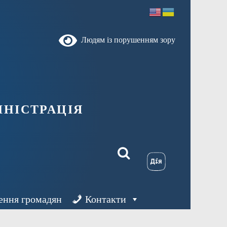
Людям із порушенням зору
ністрація
ення громадян
Контакти