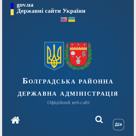
Перейти
gov.ua
Державні сайти України
до
вмісту
Болградська районна
державна адміністрація
Офіційний веб-сайт